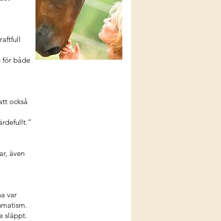
aftfull
e för både
att också
rdefullt.”
lar, även
na var
umatism.
e släppt.