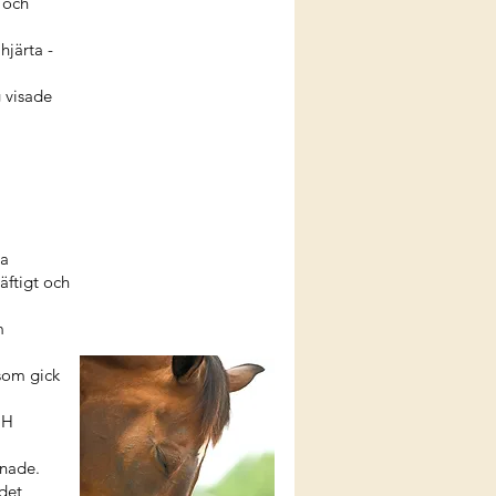
 och
hjärta -
 visade
sa
äftigt och
m
som gick
 H
mnade.
det