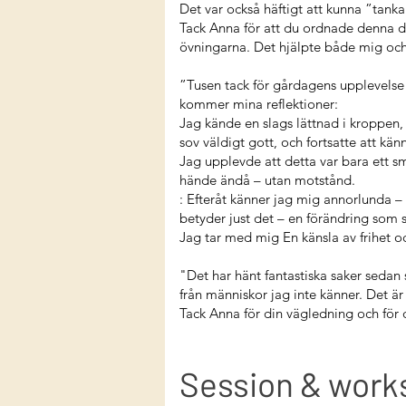
Det var också häftigt att kunna ”tanka
Tack Anna för att du ordnade denna da
övningarna. Det hjälpte både mig och
”Tusen tack för gårdagens upplevelse 
kommer mina reflektioner:
Jag kände en slags lättnad i kroppen, 
sov väldigt gott, och fortsatte att kä
Jag upplevde att detta var bara ett s
hände ändå – utan motstånd.
: Efteråt känner jag mig annorlunda –
betyder just det – en förändring som sk
Jag tar med mig En känsla av frihet o
"Det har hänt fantastiska saker sedan si
från människor jag inte känner. Det är 
Tack Anna för din vägledning och fö
Session & works