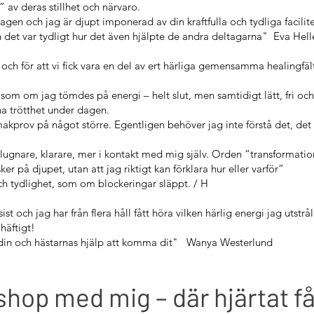
” av deras stillhet och närvaro.
gen och jag är djupt imponerad av din kraftfulla och tydliga facilit
 det var tydligt hur det även hjälpte de andra deltagarna" Eva Hel
och för att vi fick vara en del av ert härliga gemensamma healingfäl
som om jag tömdes på energi – helt slut, men samtidigt lätt, fri och
nna trötthet under dagen.
makprov på något större. Egentligen behöver jag inte förstå det, det
 lugnare, klarare, mer i kontakt med mig själv. Orden “transformati
er på djupet, utan att jag riktigt kan förklara hur eller varför”
ch tydlighet, som om blockeringar släppt. / H
st och jag har från flera håll fått höra vilken härlig energi jag utstrå
häftigt!
r din och hästarnas hjälp att komma dit" Wanya Westerlund
hop med mig – där hjärtat få