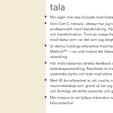
tala
Min egen inre resa började med hästa
Som Cert-C-tränare i dressyr har jag tä
professionellt med hästutbildning. Hä
och transformation. Trots en massa f
med hästar som var det som jag längt
Ur denna livslånga erfarenhet med häs
Method™ — en unik metod där hästar f
utveckling.
Här möts hästarnas direkta feedback 
ledarskapsutveckling. Resultatet är k
autentiska styrka och leda med större 
Med 30 års erfarenhet av att coacha
neurovetenskap som grund så har jag
och förmåga att stötta personer och gr
Min mission är att hjälpa människor nå
fulla potential.