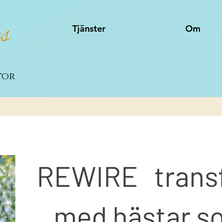
s
Tjänster
Om
tor
REWIRE trans
med hästar s