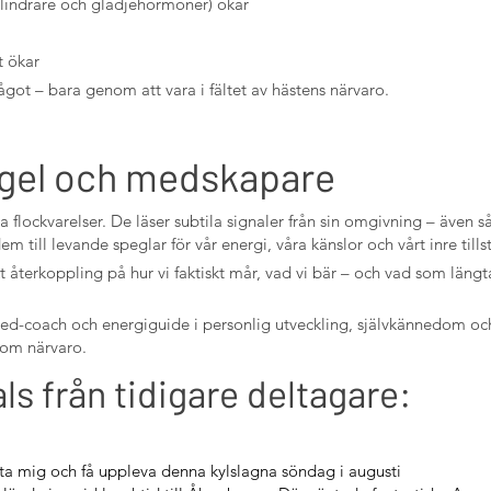
lindrare och glädjehormoner) ökar
t ökar
något – bara genom att vara i fältet av hästens närvaro.
gel och medskapare
a flockvarelser. De läser subtila signaler från sin omgivning – även s
 till levande speglar för vår energi, våra känslor och vårt inre tills
t återkoppling på hur vi faktiskt mår, vad vi bär – och vad som längta
l med-coach och energiguide i personlig utveckling, självkännedom oc
nom närvaro.
s från tidigare deltagare:
vänta mig och få uppleva denna kylslagna söndag i augusti