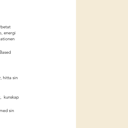
rbetat
o, energi
lationen
-Based
l
 hitta sin
t, kunskap
 med sin