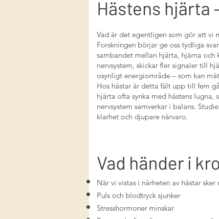
Hästens hjärta 
Vad är det egentligen som gör att vi 
Forskningen börjar ge oss tydliga svar
sambandet mellan hjärta, hjärna och kä
nervsystem, skickar fler signaler till h
osynligt energiområde – som kan mäta
Hos hästar är detta fält upp till fem 
hjärta ofta synka med hästens lugna, st
nervsystem samverkar i balans. Studier 
klarhet och djupare närvaro.
Vad händer i kr
När vi vistas i närheten av hästar sk
Puls och blodtryck sjunker
Stresshormoner minskar