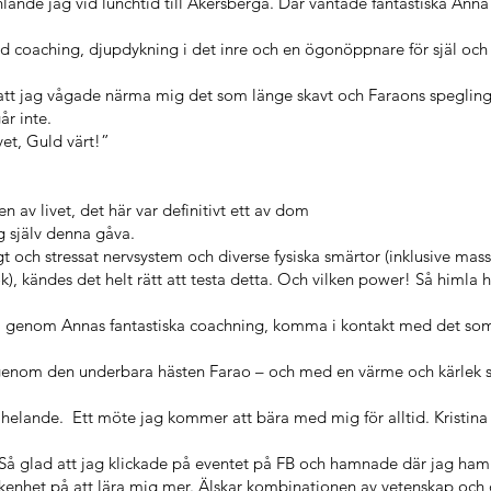
lände jag vid lunchtid till Åkersberga. Där väntade fantastiska Anna
 coaching, djupdykning i det inre och en ögonöppnare för själ och 
 att jag vågade närma mig det som länge skavt och Faraons spegling
år inte.
vet, Guld värt!”
 av livet, det här var definitivt ett av dom
g själv denna gåva.
gt och stressat nervsystem och diverse fysiska smärtor (inklusive mas
, kändes det helt rätt att testa detta. Och vilken power! Så himla h
ch, genom Annas fantastiska coachning, komma i kontakt med det so
t genom den underbara hästen Farao – och med en värme och kärlek 
vt helande. Ett möte jag kommer att bära med mig för alltid. Kristina
 Så glad att jag klickade på eventet på FB och hamnade där jag ha
ikenhet på att lära mig mer. Älskar kombinationen av vetenskap och 