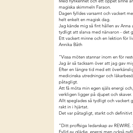
Med nyfikenhet och ett öppet sinne an
magiska skimmeln Faraon.
Dagen fylldes varsamt och vackert med
helt enkelt en magisk dag.
Jag kände mig så fint hållen av Anna
tydligt att slarva med närvaron - det g
Ett vackert minne och en lektion för li
Annika Båth
”Vissa möten stannar inom en för resten
Jag är så tacksam över att jag gav mi
Efter en längre tid med ett överkänsli
medicinska utredningar och läkarbesök)
påtagligt.
Att få möta min egen själs energi o
verkligen ligger på djupet och skaver.
Allt speglades så tydligt och vacker
rakt in i hjärtat.
Det var påtagligt, starkt och definiti
”Ditt proffsiga ledarskap av REWIRE.
Fylld av glädje, energi men också nyf