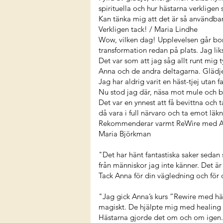
spirituella och hur hästarna verkligen 
Kan tänka mig att det är så användba
Verkligen tack! / Maria Lindhe
Wow, vilken dag! Upplevelsen går bor
transformation redan på plats. Jag li
Det var som att jag såg allt runt mig 
Anna och de andra deltagarna. Glädjen
Jag har aldrig varit en häst-tjej utan fa
Nu stod jag där, näsa mot mule och ba
Det var en ynnest att få bevittna och
då vara i full närvaro och ta emot läkn
Rekommenderar varmt ReWire med Anna
Maria Björkman
"Det har hänt fantastiska saker sedan si
från människor jag inte känner. Det är 
Tack Anna för din vägledning och fö
"Jag gick Anna’s kurs ”Rewire med häs
magiskt. De hjälpte mig med healing 
Hästarna gjorde det om och om igen. D