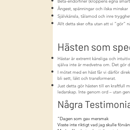
Beta-endorfiner (kroppens egna smärt
Ångest, spänningar och ilska minskar
Självkänsla, tålamod och inre trygghe
Allt detta sker ofta utan att vi ”gör” 
Hästen som spe
Hästar är extremt känsliga och intuitiv
själva inte är medvetna om. Det gör dem
I mötet med en häst får vi därför direk
bli sett, läkt och transformerat.
Just detta gör hästen till en kraftful
ledarskap. Inte genom ord – utan ge
Några Testimonial
”Dagen som gav mersmak
Visste inte riktigt vad jag skulle för