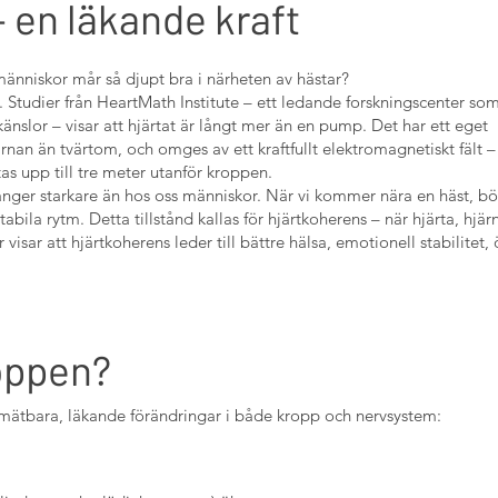
– en läkande kraft
människor mår så djupt bra i närheten av hästar?
. Studier från HeartMath Institute – ett ledande forskningscenter so
nslor – visar att hjärtat är långt mer än en pump. Det har ett eget
järnan än tvärtom, och omges av ett kraftfullt elektromagnetiskt fält –
s upp till tre meter utanför kroppen.
gånger starkare än hos oss människor. När vi kommer nära en häst, bör
abila rytm. Detta tillstånd kallas för hjärtkoherens – när hjärta, hjär
visar att hjärtkoherens leder till bättre hälsa, emotionell stabilitet,
oppen?
er mätbara, läkande förändringar i både kropp och nervsystem: