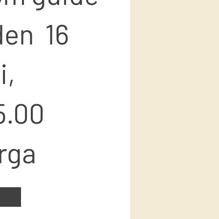
den 16
i,
5.00
erga