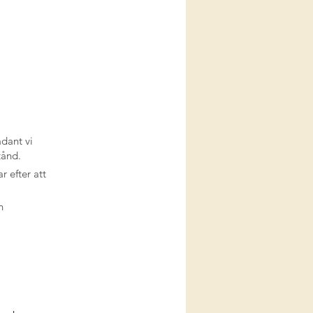
ådant vi
tånd.
r efter att
h