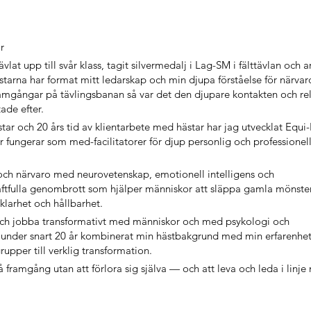
r
vlat upp till svår klass, tagit silvermedalj i Lag-SM i fälttävlan och a
starna har format mitt ledarskap och min djupa förståelse för närvar
ramgångar på tävlingsbanan så var det den djupare kontakten och re
ade efter.
tar och 20 års tid av klientarbete med hästar har jag utvecklat Equi
ungerar som med-facilitatorer för djup personlig och professionel
och närvaro med neurovetenskap, emotionell intelligens och
raftfulla genombrott som hjälper människor att släppa gamla mönster,
klarhet och hållbarhet.
 och jobba transformativt med människor och med psykologi och
 under snart 20 år kombinerat min hästbakgrund med min erfarenhe
upper till verklig transformation.
 framgång utan att förlora sig själva — och att leva och leda i linje