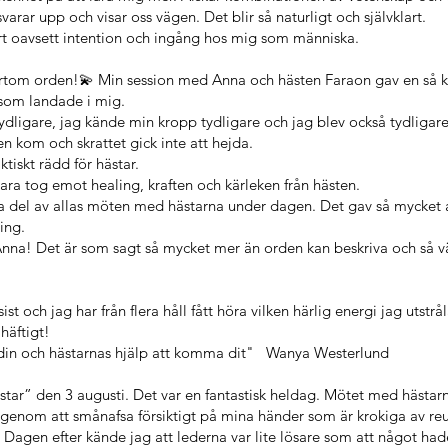
svarar upp och visar oss vägen. Det blir så naturligt och självklart.
rt oavsett intention och ingång hos mig som människa.
tom orden!💫 Min session med Anna och hästen Faraon gav en så kr
ksom landade i mig.
tydligare, jag kände min kropp tydligare och jag blev också tydligar
 kom och skrattet gick inte att hejda.
ktiskt rädd för hästar.
ra tog emot healing, kraften och kärleken från hästen.
 ta del av allas möten med hästarna under dagen. Det gav så mycket 
ing.
! Det är som sagt så mycket mer än orden kan beskriva och så vä
st och jag har från flera håll fått höra vilken härlig energi jag utstrå
häftigt!
r din och hästarnas hjälp att komma dit" Wanya Westerlund
tar” den 3 augusti. Det var en fantastisk heldag. Mötet med hästar
genom att smånafsa försiktigt på mina händer som är krokiga av re
agen efter kände jag att lederna var lite lösare som att något had