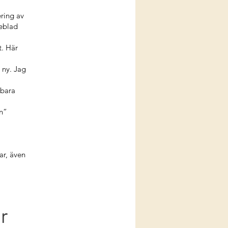
ering av
leblad
t. Här
 ny. Jag
 bara
on”
lar, även
r