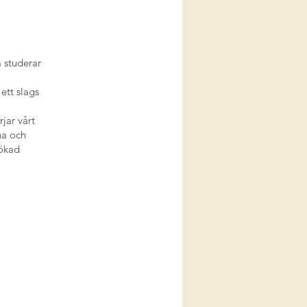
m studerar
 ett slags
jar vårt
na och
 ökad